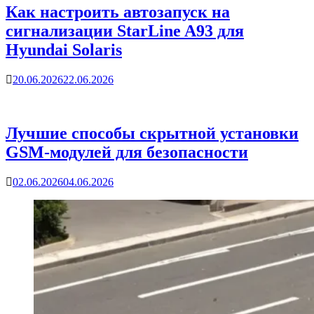
Как настроить автозапуск на
сигнализации StarLine A93 для
Hyundai Solaris
20.06.2026
22.06.2026
Лучшие способы скрытной установки
GSM-модулей для безопасности
02.06.2026
04.06.2026