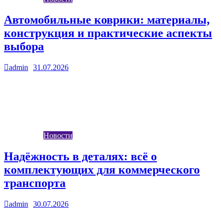
Автомобильные коврики: материалы,
конструкция и практические аспекты
выбора
admin
31.07.2026
0
Защита салона от грязи, влаги, абразивных частиц и
химических реагентов — задача, которую успешно решают
качественные коврики. Они не только…
Новости
Надёжность в деталях: всё о
комплектующих для коммерческого
транспорта
admin
30.07.2026
0
Коммерческий транспорт — это основа логистики,