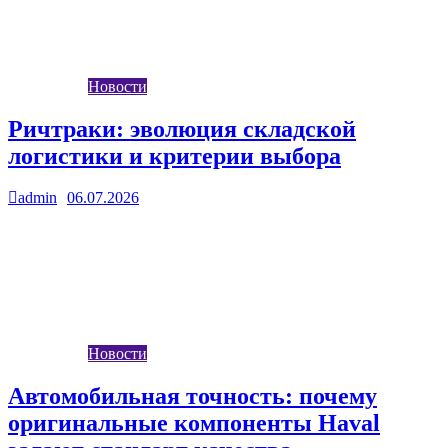
перед предприятиями остро встает вопрос не просто замены, а
создания эффективной, безопасной…
Новости
Ричтраки: эволюция складской
логистики и критерии выбора
admin
06.07.2026
0
В современной складской инфраструктуре ричтраки занимают
особую нишу, сочетая маневренность штабелера с
грузоподъемностью вилочного погрузчика. Их главное
преимущество – способность…
Новости
Автомобильная точность: почему
оригинальные компоненты Haval