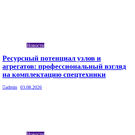
Новости электромобилей, тесты автопилотов. Разбор
сенсоров, нейросетей и беспроводных зарядок. Прогнозы
развития рынка.
Новости
Ресурсный потенциал узлов и
агрегатов: профессиональный взгляд
на комплектацию спецтехники
admin
03.08.2026
0
В условиях интенсивной эксплуатации карьерных
самосвалов, бульдозеров и экскаваторов, каждый час простоя
оборачивается существенными финансовыми потерями для
горнодобывающих и строительных…
Новости