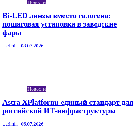
Новости
Bi-LED линзы вместо галогена:
пошаговая установка в заводские
фары
admin
08.07.2026
0
Модернизация головного света — одна из самых популярных
процедур среди автовладельцев, стремящихся к безопасности
и комфорту в темное время суток….
Новости
Astra XPlatform: единый стандарт для
российской ИТ-инфраструктуры
admin
06.07.2026
0
В условиях перехода на отечественное ПО и оборудование