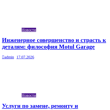
строительства, пассажирских перевозок и множества других
отраслей. Ежедневные интенсивные нагрузки, длительные
пробеги и эксплуатация…
Новости
Инженерное совершенство и страсть к
деталям: философия Motul Garage
admin
17.07.2026
0
Современный автомобиль представляет собой сложную
систему, требующую регулярного и качественного
обслуживания. Владельцы транспортных средств все чаще
обращают внимание не только…
Новости
Услуги по замене, ремонту и