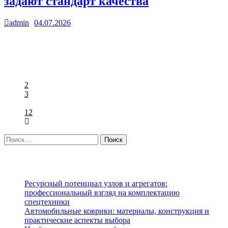
задают стандарт качества
admin
04.07.2026
0
Современный автомобиль представляет собой сложнейший
механизм, где каждый элемент находится в тесной
взаимосвязи с другими системами. Когда речь заходит о…
1
2
3
…
12
Свежие записи
Ресурсный потенциал узлов и агрегатов:
профессиональный взгляд на комплектацию
спецтехники
Автомобильные коврики: материалы, конструкция и
практические аспекты выбора