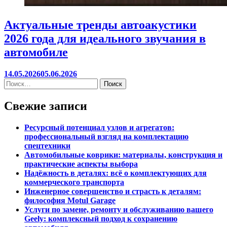
Актуальные тренды автоакустики
2026 года для идеального звучания в
автомобиле
14.05.2026
05.06.2026
Свежие записи
Ресурсный потенциал узлов и агрегатов:
профессиональный взгляд на комплектацию
спецтехники
Автомобильные коврики: материалы, конструкция и
практические аспекты выбора
Надёжность в деталях: всё о комплектующих для
коммерческого транспорта
Инженерное совершенство и страсть к деталям:
философия Motul Garage
Услуги по замене, ремонту и обслуживанию вашего
Geely: комплексный подход к сохранению