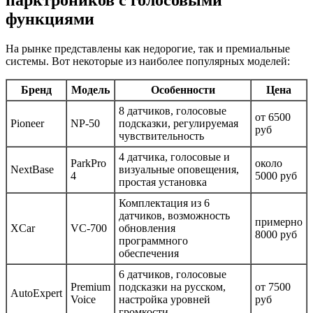
парктроников с голосовыми
функциями
На рынке представлены как недорогие, так и премиальные
системы. Вот некоторые из наиболее популярных моделей:
Бренд
Модель
Особенности
Цена
8 датчиков, голосовые
от 6500
Pioneer
NP-50
подсказки, регулируемая
руб
чувствительность
4 датчика, голосовые и
ParkPro
около
NextBase
визуальные оповещения,
4
5000 руб
простая установка
Комплектация из 6
датчиков, возможность
примерно
XCar
VC-700
обновления
8000 руб
программного
обеспечения
6 датчиков, голосовые
Premium
подсказки на русском,
от 7500
AutoExpert
Voice
настройка уровней
руб
громкости