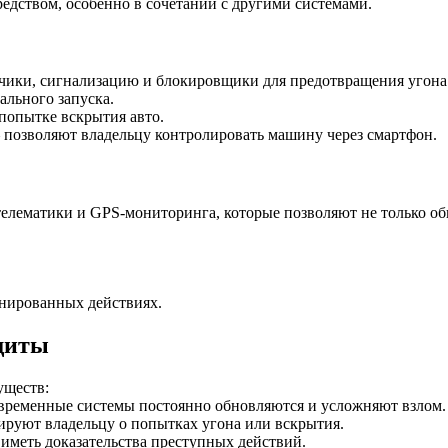
едством, особенно в сочетании с другими системами.
ики, сигнализацию и блокировщики для предотвращения угона.
льного запуска.
попытке вскрытия авто.
озволяют владельцу контролировать машину через смартфон.
лематики и GPS-мониторинга, которые позволяют не только обн
нированных действиях.
щиты
уществ:
временные системы постоянно обновляются и усложняют взлом.
руют владельцу о попытках угона или вскрытия.
меть доказательства преступных действий.