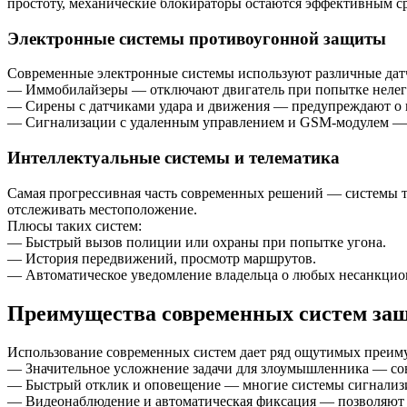
простоту, механические блокираторы остаются эффективным ср
Электронные системы противоугонной защиты
Современные электронные системы используют различные датч
— Иммобилайзеры — отключают двигатель при попытке нелега
— Сирены с датчиками удара и движения — предупреждают о 
— Сигнализации с удаленным управлением и GSM-модулем — п
Интеллектуальные системы и телематика
Самая прогрессивная часть современных решений — системы те
отслеживать местоположение.
Плюсы таких систем:
— Быстрый вызов полиции или охраны при попытке угона.
— История передвижений, просмотр маршрутов.
— Автоматическое уведомление владельца о любых несанкцио
Преимущества современных систем за
Использование современных систем дает ряд ощутимых преим
— Значительное усложнение задачи для злоумышленника — со
— Быстрый отклик и оповещение — многие системы сигнализи
— Видеонаблюдение и автоматическая фиксация — позволяют и