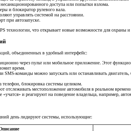
несанкционированного доступа или попытки взлома.
еры и блокиратор рулевого вала.
ляют управлять системой на расстоянии.
рт при автозапуске.
PS технологии, что открывает новые возможности для охраны и
ий
кций, объединенных в удобный интерфейс:
анционно через пульт или мобильное приложение. Этот функцион
номит время.
и SMS-команды можно запускать или останавливать двигатель, б
а телефон, блокировка системы целиком.
ют отслеживать местоположение автомобиля в реальном времени
е «учатся» и реагируют на поведение владельца, например, авт
шний день лидируют системы, использующие:
Описание