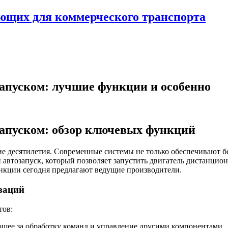
ующих для коммерческого транспорта
апуском: лучшие функции и особенно
запуском: обзор ключевых функций
е десятилетия. Современные системы не только обеспечивают б
втозапуск, который позволяет запустить двигатель дистанцион
функции сегодня предлагают ведущие производители.
заций
тов:
ющее за обработку команд и управление другими компонентами.