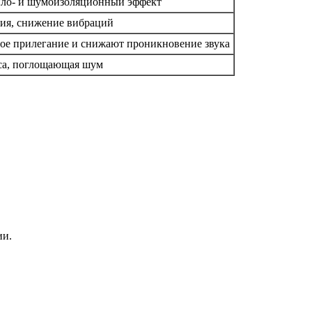
пло- и шумоизоляционный эффект
ция, снижение вибраций
ое прилегание и снижают проникновение звука
са, поглощающая шум
ии.