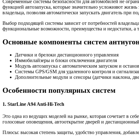
Современные системы безопасности для автомобилей не огран
функцией автозапуска, которые значительно усложняют жизнь
владельца, позволяя автоматически запускать двигатель при п
Выбор подходящей системы зависит от потребностей владельца
функциональные возможности, преимущества и недостатки, а т
Основные компоненты систем антиугон
Датчики и брелоки дистанционного управления
Иммобилайзеры и блоки отключения двигателя
Модуль автозапуска с автоматическим запуском и остано
Системы GPS/GSM для удаленного контроля и сигнализа
Дополнительные модули и сенсоры (датчики наклона, две
Особенности популярных систем
1. StarLine A94 Anti-Hi-Tech
Это одна из ведущих моделей на рынке, которая сочетает в с
голосовые оповещения, автооткрытие дверей и дистанционный 
Плюсы: высокая степень защиты, удобство управления, добав