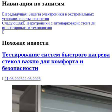
Навигация по записям
Предыдущая:
Защита электроники в экстремальных
условиях советы экспертов
Следующая:
Парктроники с автопарковкой: стоит ли
инвестировать в технологию
Похожие новости
Тестирование систем быстрого нагрева
стекол важно для комфорта и
безопасности
21.06.2026
22.06.2026