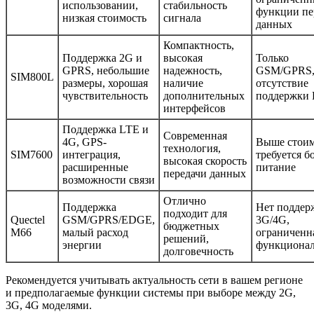
использовании,
стабильность
функции пе
низкая стоимость
сигнала
данных
Компактность,
Поддержка 2G и
высокая
Только
GPRS, небольшие
надежность,
GSM/GPRS
SIM800L
размеры, хорошая
наличие
отсутствие
чувствительность
дополнительных
поддержки
интерфейсов
Поддержка LTE и
Современная
4G, GPS-
Выше стоим
технология,
SIM7600
интеграция,
требуется б
высокая скорость
расширенные
питание
передачи данных
возможности связи
Отлично
Поддержка
Нет поддер
подходит для
Quectel
GSM/GPRS/EDGE,
3G/4G,
бюджетных
M66
малый расход
ограниченн
решений,
энергии
функционал
долговечность
Рекомендуется учитывать актуальность сети в вашем регионе
и предполагаемые функции системы при выборе между 2G,
3G, 4G моделями.