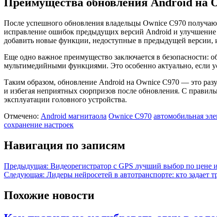
Преимущества обновления Android на 
После успешного обновления владельцы Ownice C970 получаю
исправление ошибок предыдущих версий Android и улучшение 
добавить новые функции, недоступные в предыдущей версии, и
Еще одно важное преимущество заключается в безопасности: о
мультимедийными функциями. Это особенно актуально, если ус
Таким образом, обновление Android на Ownice C970 — это раз
и избегая неприятных сюрпризов после обновления. С правил
эксплуатации головного устройства.
Отмечено:
Android магнитаола
Ownice C970
автомобильная эл
сохранение настроек
Навигация по записям
Предыдущая:
Видеорегистратор с GPS лучший выбор по цене и 
Следующая:
Лидеры нейросетей в автотранспорте: кто задает 
Похожие новости