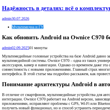
Надёжность в деталях: всё о комплект
admin
30.07.2026
Мультимедиа и ГУ
Как обновить Android на Ownice C970 б
admin
02.09.2025
0
1 минуты
Мультимедийные головные устройства на базе Android давно з
мультимедийной системы. Ownice C970 – одна из таких унив
аксессуаров, камер и навигации. Однако со временем даже эта
совместимость с новыми приложениями. Главный страх многих 
интерфейса. В этой статье мы подробно расскажем, как провес
Понимание архитектуры Android в авт
В отличие от смартфонов, мультимедийные устройства для ав
интеграции. Ownice C970 работает на Android версии, завися
приложениями, исправляют проблемы с GPS, Wi-Fi или Bluetoo
получить новый функционал, но и способ устранить периодиче