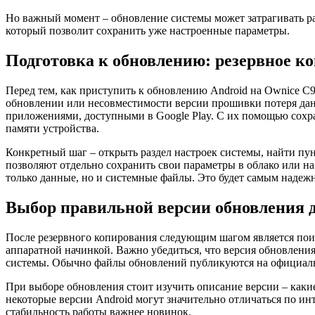
Но важный момент – обновление системы может затрагивать раз
который позволит сохранить уже настроенные параметры.
Подготовка к обновлению: резервное к
Перед тем, как приступить к обновлению Android на Ownice C9
обновлении или несовместимости версии прошивки потеря да
приложениями, доступными в Google Play. С их помощью сохра
памяти устройства.
Конкретный шаг – открыть раздел настроек системы, найти пу
позволяют отдельно сохранить свои параметры в облако или н
только данные, но и системные файлы. Это будет самым надежн
Выбор правильной версии обновления 
После резервного копирования следующим шагом является по
аппаратной начинкой. Важно убедиться, что версия обновлени
системы. Обычно файлы обновлений публикуются на официальн
При выборе обновления стоит изучить описание версии – какие
некоторые версии Android могут значительно отличаться по ин
стабильность работы важнее новинок.