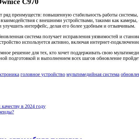
Ownice C970
т ряд преимуществ: повышенную стабильность работы системы
взаимодействия с внешними устройствами, такими как камеры, 
 улучшить интерфейс, делая его более удобным и отзывчивым.
бновленная система получает исправления уязвимостей и станов
тройство используется активно, включая интернет-подключение
умное решение для тех, кто хочет поддерживать свою мультимед
ьной подготовкой и выполнением всех шагов обновление пройде
ектроника
головное устройство
мультимедийная система
обновле
качеству в 2024 году
тренды?