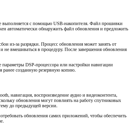
ие выполняется с помощью USB-накопителя. Файл прошивки
лжен автоматически обнаружить файл обновления и предложить
ои из-за разрядки. Процесс обновления может занять от
т и не вмешиваться в процедуру. После завершения обновления
ные параметры DSP-процессора или настройки навигации
уя ранее созданную резервную копию.
oth, навигация, воспроизведение аудио и видеоконтента,
скольку обновления могут повлиять на работу спутниковых
стему до предыдущей версии.
потребовать обновления самих приложений, чтобы обеспечить
е.