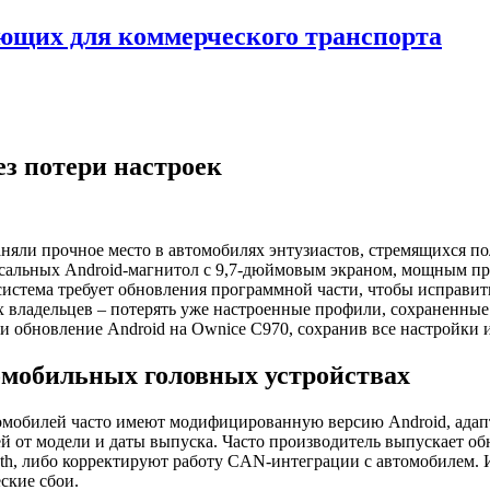
ующих для коммерческого транспорта
ез потери настроек
аняли прочное место в автомобилях энтузиастов, стремящихся 
ерсальных Android-магнитол с 9,7-дюймовым экраном, мощным 
 система требует обновления программной части, чтобы исправи
владельцев – потерять уже настроенные профили, сохраненные д
ти обновление Android на Ownice C970, сохранив все настройки
омобильных головных устройствах
томобилей часто имеют модифицированную версию Android, ада
щей от модели и даты выпуска. Часто производитель выпускает 
th, либо корректируют работу CAN-интеграции с автомобилем. 
ские сбои.