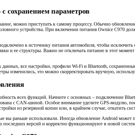
 с сохранением параметров
вание, можно приступать к самому процессу. Обычно обновлен
т головного устройства. При включении питания Ownice C970 до
подключено к источнику питания автомобиля, чтобы исключить сб
ивки и ее структуры. Важно не отключать питание в этот момен
х данных, все настройки, профили Wi-Fi и Bluetooth, сохранен
метры изменились, это можно скорректировать вручную, использ
овления
бность всех функций. Начните с основных – подключение Blueto
ирована с CAN-шиной. Особое внимание уделите GPS-модулю, по
тройки из резервной копии или, в крайнем случае, откатить си
ые вы раньше использовали. Иногда обновление Android может 
до последних версий и корректно функционируют в новой систем