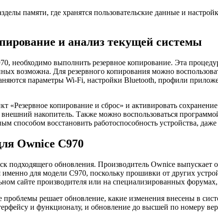
делы памяти, где хранятся пользовательские данные и настройки
опирование и анализ текущей системы
70, необходимо выполнить резервное копирование. Эта процедур
нных возможна. Для резервного копирования можно воспользова
няются параметры Wi-Fi, настройки Bluetooth, профили прилож
нкт «Резервное копирование и сброс» и активировать сохранени
а внешний накопитель. Также можно воспользоваться программо
ым способом восстановить работоспособность устройства, даже 
для Ownice C970
иск подходящего обновления. Производитель Ownice выпускает
я именно для модели C970, поскольку прошивки от других устро
ом сайте производителя или на специализированных форумах, 
 проблемы решает обновление, какие изменения внесены в систе
терфейсу и функционалу, и обновление до высшей по номеру вер