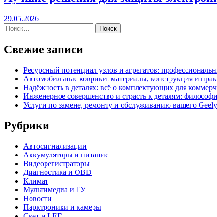
29.05.2026
Свежие записи
Ресурсный потенциал узлов и агрегатов: профессиональ
Автомобильные коврики: материалы, конструкция и прак
Надёжность в деталях: всё о комплектующих для коммерч
Инженерное совершенство и страсть к деталям: философи
Услуги по замене, ремонту и обслуживанию вашего Geel
Рубрики
Автосигнализации
Аккумуляторы и питание
Видеорегистраторы
Диагностика и OBD
Климат
Мультимедиа и ГУ
Новости
Парктроники и камеры
Свет и LED