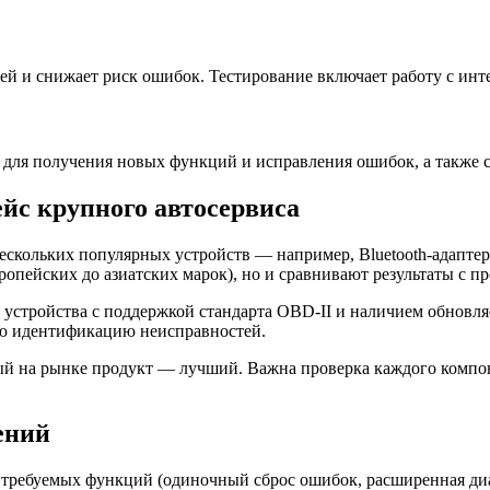
й и снижает риск ошибок. Тестирование включает работу с инт
для получения новых функций и исправления ошибок, а также с
йс крупного автосервиса
нескольких популярных устройств — например, Bluetooth-адапт
ропейских до азиатских марок), но и сравнивают результаты с 
сь устройства с поддержкой стандарта OBD-II и наличием обнов
ю идентификацию неисправностей.
ый на рынке продукт — лучший. Важна проверка каждого компон
ений
требуемых функций (одиночный сброс ошибок, расширенная диа