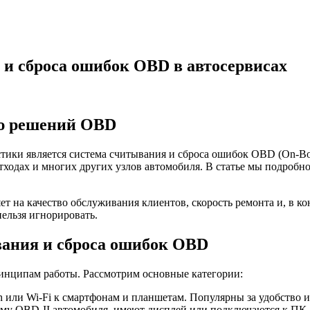
и сброса ошибок OBD в автосервисах
ью решений OBD
ки является система считывания и сброса ошибок OBD (On-Board
отходах и многих других узлов автомобиля. В статье мы подроб
 на качество обслуживания клиентов, скорость ремонта и, в кон
ельзя игнорировать.
ания и сброса ошибок OBD
инципам работы. Рассмотрим основные категории:
th или Wi-Fi к смартфонам и планшетам. Популярны за удобство 
ему OBD-II автомобиля, имеют дисплей или подключаются к ПК.