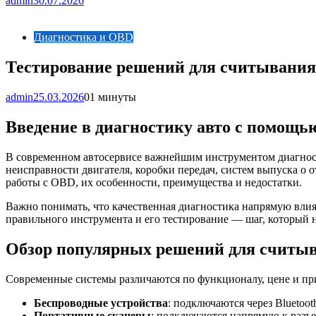
admin
30.07.2026
Диагностика и OBD
Тестирование решений для считывания 
admin
25.03.2026
0
1 минуты
Введение в диагностику авто с помощ
В современном автосервисе важнейшим инструментом диагности
неисправности двигателя, коробки передач, систем выпуска о 
работы с OBD, их особенности, преимущества и недостатки.
Важно понимать, что качественная диагностика напрямую влияет
правильного инструмента и его тестирование — шаг, который н
Обзор популярных решений для считыв
Современные системы различаются по функционалу, цене и пр
Беспроводные устройства
: подключаются через Bluetoo
Портативные сканеры
: подключаются напрямую к разъ