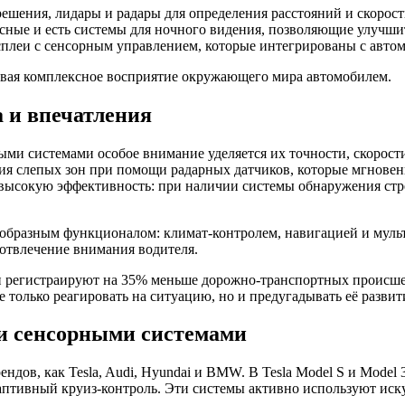
ешения, лидары и радары для определения расстояний и скорост
сные и есть системы для ночного видения, позволяющие улучши
леи с сенсорным управлением, которые интегрированы с автом
чивая комплексное восприятие окружающего мира автомобилем.
а и впечатления
ми системами особое внимание уделяется их точности, скорости
ия слепых зон при помощи радарных датчиков, которые мгнове
 высокую эффективность: при наличии системы обнаружения стр
ообразным функционалом: климат-контролем, навигацией и муль
отвлечение внимания водителя.
и регистраируют на 35% меньше дорожно-транспортных происшес
только реагировать на ситуацию, но и предугадывать её развит
и сенсорными системами
ндов, как Tesla, Audi, Hyundai и BMW. В Tesla Model S и Mode
аптивный круиз-контроль. Эти системы активно используют иск