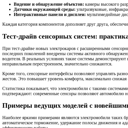
Видение и обнаружение объектов:
камеры высокого разр
Датчики окружающей среды:
ультразвуковые, инфракра
Интерактивные панели и дисплеи:
мультимедийные дисп
Каждая категория компонентов дополняет друг друга, обеспе
Тест-драйв сенсорных систем: практик
При тест-драйве новых электрокаров с расширенными сенсорны
последних поколений внедрены системы активного обнаружен
водителя. В реальных условиях такие системы демонстрируют
неправильным перестроением, значительно снижаются.
Кроме того, сенсорные интерфейсы позволяют управлять разн
жестов. Это повышает уровень комфорта, максимально снижая 
Статистика показывает, что электромобили с такими системам
подтверждают: современные сенсоры позволяют автомобилю не 
Примеры ведущих моделей с новейшим
Наиболее яркими примерами являются электромобили таких бре
автоматическое торможение, удержание полосы движения и ад
эффективности работы.