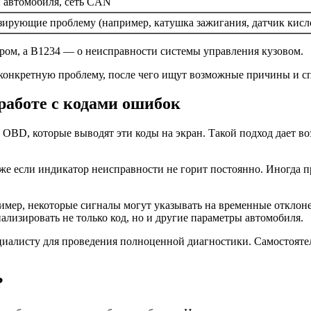
 автомобиля, сеть CAN
зирующие проблему (например, катушка зажигания, датчик кисл
ором, а B1234 — о неисправности системы управления кузовом.
 конкретную проблему, после чего ищут возможные причины и с
работе с кодами ошибок
BD, которые выводят эти коды на экран. Такой подход дает во
же если индикатор неисправности не горит постоянно. Иногда 
имер, некоторые сигналы могут указывать на временные отклон
лизировать не только код, но и другие параметры автомобиля.
ециалисту для проведения полноценной диагностики. Самостоят
?