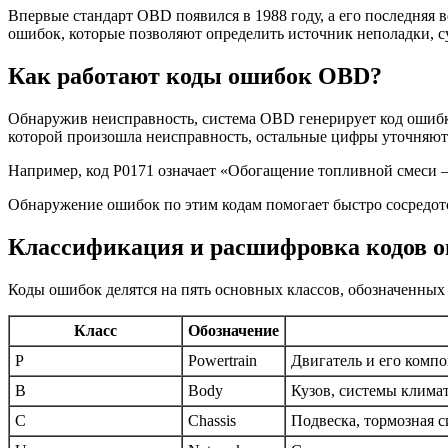
Впервые стандарт OBD появился в 1988 году, а его последняя в
ошибок, которые позволяют определить источник неполадки, с
Как работают коды ошибок OBD?
Обнаружив неисправность, система OBD генерирует код ошибки
которой произошла неисправность, остальные цифры уточняют
Например, код P0171 означает «Обогащение топливной смеси —
Обнаружение ошибок по этим кодам помогает быстро сосредото
Классификация и расшифровка кодов 
Коды ошибок делятся на пять основных классов, обозначенных
Класс
Обозначение
P
Powertrain
Двигатель и его комп
B
Body
Кузов, системы климат
C
Chassis
Подвеска, тормозная с