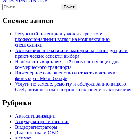
28.05.2026
03.06.2026
Свежие записи
Ресурсный потенциал узлов и агрегатов:
профессиональный взгляд на комплектацию
спецтехники
Автомобильные коврики: материалы, конструкция и
практические аспекты выбора
Надёжность в деталях: всё о комплектующих для
коммерческого транспорта
Инженерное совершенство и страсть к деталям:
философия Motul Garage
Услуги по замене, ремонту и обслуживанию вашего
Geely: комплексный подход к сохранению автомобиля
Рубрики
Автосигнализации
Аккумуляторы и питание
Видеорегистраторы
Диагностика и OBD
Климат