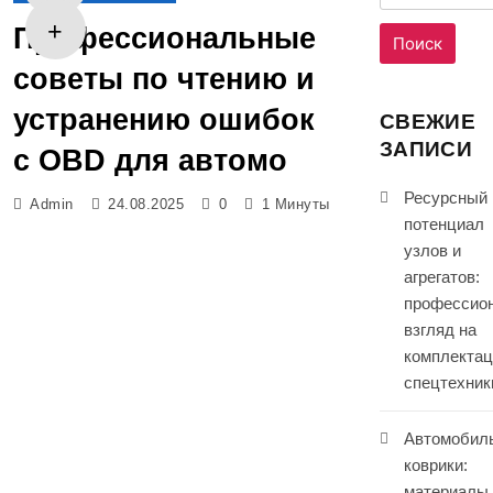
Профессиональные
советы по чтению и
устранению ошибок
СВЕЖИЕ
ЗАПИСИ
с OBD для автомо
Ресурсный
Admin
24.08.2025
0
1 Минуты
потенциал
узлов и
агрегатов:
профессио
взгляд на
комплекта
спецтехник
Автомобил
коврики:
материалы,