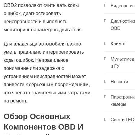
OBD2 позволяют считывать коды
Видеорегис
ошибок, диагностировать
Диагностик
неисправности и выполнять
OBD
мониторинг параметров двигателя.
Климат
Для владельца автомобиля важно
уметь правильно интерпретировать
Мультимед
коды ошибок. Неправильное
и ГУ
понимание или задержка с
устранением неисправностей может
Новости
привести к серьезным повреждениям,
что чревато значительными затратами
Парктроник
на ремонт.
камеры
Обзор Основных
Свет и LED
Компонентов OBD И