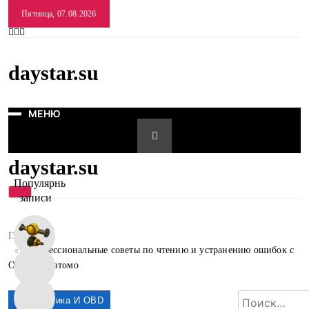
Перейти
Пятница, 07.08.2026
к
содержимому
daystar.su
МЕНЮ
daystar.su
Популярные
записи
МЕНЮ
Главная
Профессиональные советы по чтению и устранению ошибок с
OBD для автомо
Диагностика И OBD