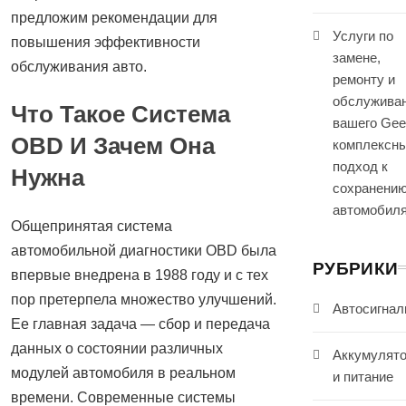
предложим рекомендации для
Услуги по
повышения эффективности
замене,
обслуживания авто.
ремонту и
обслужива
Что Такое Система
вашего Gee
OBD И Зачем Она
комплексн
подход к
Нужна
сохранени
автомобил
Общепринятая система
автомобильной диагностики OBD была
РУБРИКИ
впервые внедрена в 1988 году и с тех
пор претерпела множество улучшений.
Автосигнал
Ее главная задача — сбор и передача
данных о состоянии различных
Аккумулят
модулей автомобиля в реальном
и питание
времени. Современные системы