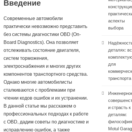
Введение
конструкци
практическ
Современные автомобили
аспекты
практически невозможно представить
выбора
без системы диагностики OBD (On-
Board Diagnostics). Она позволяет
Надёжность
деталях: вс
отслеживать состояние двигателя,
комплекту
систем торможения,
для
электроснабжения и многих других
коммерческ
компонентов транспортного средства.
транспорта
Однако многие автомобилисты
сталкиваются с проблемами при
Инженерно
чтении кодов ошибок и их устранении.
совершенс
В данной статье мы расскажем о
и страсть к
профессиональных подходах к работе
деталям:
философия
с OBD, дадим советы по диагностике и
Motul Gara
исправлению ошибок, а также