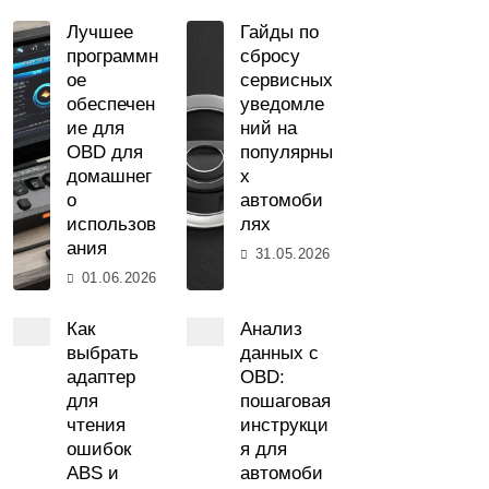
Лучшее
Гайды по
программн
сбросу
ое
сервисных
обеспечен
уведомле
ие для
ний на
OBD для
популярны
домашнег
х
о
автомоби
использов
лях
ания
31.05.2026
01.06.2026
Как
Анализ
выбрать
данных с
адаптер
OBD:
для
пошаговая
чтения
инструкци
ошибок
я для
ABS и
автомоби