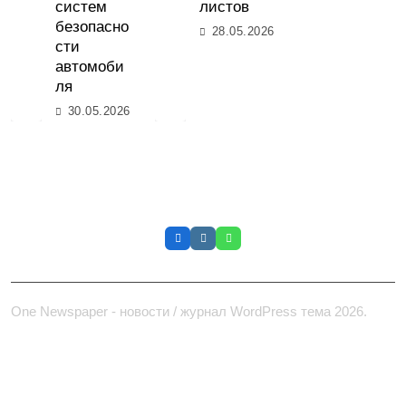
систем
листов
безопасно
28.05.2026
сти
автомоби
ля
30.05.2026
daystar.su
One Newspaper - новости / журнал WordPress тема 2026.