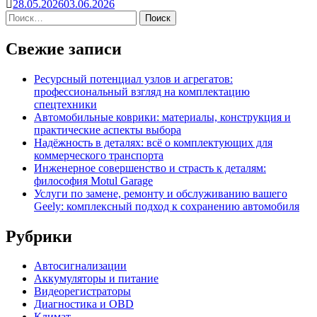
28.05.2026
03.06.2026
Свежие записи
Ресурсный потенциал узлов и агрегатов:
профессиональный взгляд на комплектацию
спецтехники
Автомобильные коврики: материалы, конструкция и
практические аспекты выбора
Надёжность в деталях: всё о комплектующих для
коммерческого транспорта
Инженерное совершенство и страсть к деталям:
философия Motul Garage
Услуги по замене, ремонту и обслуживанию вашего
Geely: комплексный подход к сохранению автомобиля
Рубрики
Автосигнализации
Аккумуляторы и питание
Видеорегистраторы
Диагностика и OBD
Климат