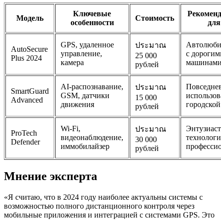
Ключевые
Рекоменд
Модель
Стоимость
особенности
для
GPS, удаленное
Автолюби
ประมาณ
AutoSecure
управление,
с дорогим
25 000
Plus 2024
камера
машинам
рублей
AI-распознавание,
Повседне
ประมาณ
SmartGuard
GSM, датчики
использов
15 000
Advanced
движения
городской
рублей
Wi-Fi,
Энтузиас
ประมาณ
ProTech
видеонаблюдение,
технологи
30 000
Defender
иммобилайзер
професси
рублей
Мнение эксперта
«Я считаю, что в 2024 году наиболее актуальны системы с
возможностью полного дистанционного контроля через
мобильные приложения и интеграцией с системами GPS. Это