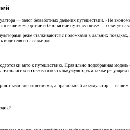
лей
лятора — залог беззаботных дальних путешествий. «Не экономь
ия в ваше комфортное и безопасное путешествие,» — советует а
муляторами реже сталкиваются с поломками в дальних поездках,
ь водителя и пассажиров.
одготовки авто к путешествию. Правильно подобранная модель о
, технологию и совместимость аккумулятора, а также регулярно 
риятными впечатлениями, а правильный аккумулятор — вашим 
здок?