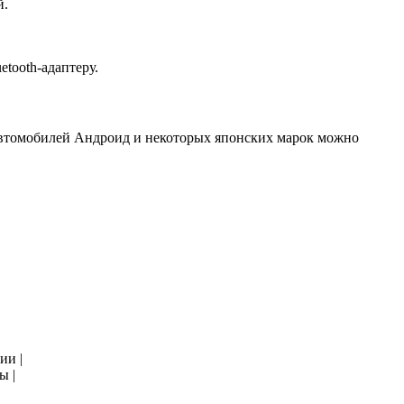
й.
tooth-адаптеру.
автомобилей Андроид и некоторых японских марок можно
ии |
ы |