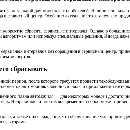
ится актуальной для многих автолюбителей. Наличие сигнала о 
да в сервисный центр. Особенно актуально это для тех, кто пре
т корректно сбросить сервисные интервалы. Однако в большинс
ым алгоритмам или используя специальные решения. Иногда да
а сервисных интервалов без обращения в сервисный центр, прив
нием экспертов.
его сбрасывать
нной период, после которого требуется провести техобслужива
 элементов автомобиля. Обычно сигналы о приближении интервал
енного плана автомобиля — для некоторых моделей достаточно о
затель. Неправильный или несвоевременный сброс может привес
игнала, а также подтверждение, что обслуживание уже произве
егуляторами.