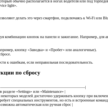
торый обычно располагается в ногах водителя или под торпедо
ice light».
оляют делать это через смартфон, подключаясь к Wi-Fi или Blue
зуя комбинацию кнопок на панели и зажигание. Например, для 
ример, кнопку «Заводка» и «Пробег» или аналогичные).
сбросе.
ести к ошибкам, если неправильная последовательность.
кции по сбросу
|——————————————————————|
 разделе «Settings» или «Maintenance» |
ля некоторых моделей достаточно удерживать кнопку при включен
Требует специальных инструментов, но есть и встроенные команд
Возможна автоматическая или ручная сброс |