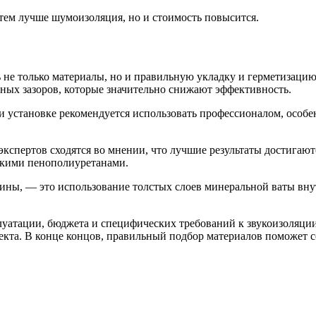
тем лучше шумоизоляция, но и стоимость повысится.
е только материалы, но и правильную укладку и герметизацию
шных зазоров, которые значительно снижают эффективность.
ри установке рекомендуется использовать профессионалом, осо
кспертов сходятся во мнении, что лучшие результаты достигают
скими пенополиуретанами.
ины, — это использование толстых слоев минеральной ваты вну
луатации, бюджета и специфических требований к звукоизоляци
екта. В конце концов, правильный подбор материалов поможет 