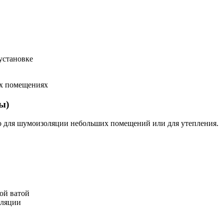
установке
их помещениях
ы)
о для шумоизоляции небольших помещений или для утепления.
ой ватой
оляции