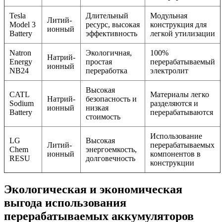
Tesla
Длительный
Модульная
Литий-
Model 3
ресурс, высокая
конструкция для
ионный
Battery
эффективность
легкой утилизации
Natron
Экологичная,
100%
Натрий-
Energy
простая
перерабатываемый
ионный
NB24
переработка
электролит
Высокая
CATL
Материалы легко
Натрий-
безопасность и
Sodium
разделяются и
ионный
низкая
Battery
перерабатываются
стоимость
Использование
LG
Высокая
Литий-
перерабатываемых
Chem
энергоемкость,
ионный
компонентов в
RESU
долговечность
конструкции
Экологическая и экономическая
выгода использования
перерабатываемых аккумуляторов