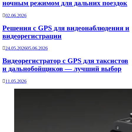
ночным режимом для дальних поездок
02.06.2026
Решения с GPS для видеонаблюдения и
видеорегистрации
24.05.2026
05.06.2026
Видеорегистратор с GPS для таксистов
и дальнобойщиков — лучший выбор
11.05.2026