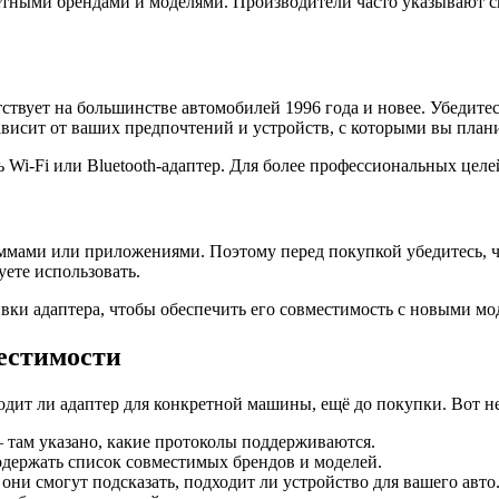
ретными брендами и моделями. Производители часто указывают 
твует на большинстве автомобилей 1996 года и новее. Убедитесь
ависит от ваших предпочтений и устройств, с которыми вы плани
 Wi-Fi или Bluetooth-адаптер. Для более профессиональных цел
ммами или приложениями. Поэтому перед покупкой убедитесь, 
ете использовать.
и адаптера, чтобы обеспечить его совместимость с новыми мод
естимости
дит ли адаптер для конкретной машины, ещё до покупки. Вот не
 там указано, какие протоколы поддерживаются.
одержать список совместимых брендов и моделей.
ни смогут подсказать, подходит ли устройство для вашего авто