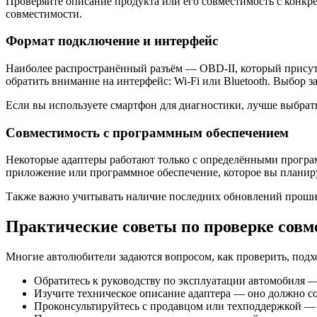
Проверяйте описание продукта или его совместимость с конк
совместимости.
Формат подключение и интерфейс
Наиболее распространённый разъём — OBD-II, который присутс
обратить внимание на интерфейс: Wi-Fi или Bluetooth. Выбор з
Если вы используете смартфон для диагностики, лучше выбрать
Совместимость с программным обеспечением
Некоторые адаптеры работают только с определёнными програ
приложение или программное обеспечение, которое вы планиру
Также важно учитывать наличие последних обновлений прошивк
Практические советы по проверке совм
Многие автолюбители задаются вопросом, как проверить, подхо
Обратитесь к руководству по эксплуатации автомобиля —
Изучите техническое описание адаптера — оно должно с
Проконсультируйтесь с продавцом или техподдержкой — о