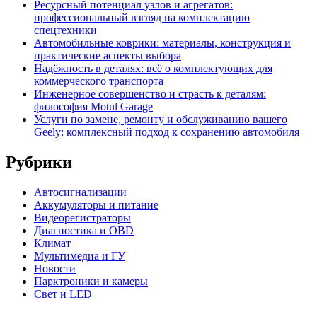
Ресурсный потенциал узлов и агрегатов:
профессиональный взгляд на комплектацию
спецтехники
Автомобильные коврики: материалы, конструкция и
практические аспекты выбора
Надёжность в деталях: всё о комплектующих для
коммерческого транспорта
Инженерное совершенство и страсть к деталям:
философия Motul Garage
Услуги по замене, ремонту и обслуживанию вашего
Geely: комплексный подход к сохранению автомобиля
Рубрики
Автосигнализации
Аккумуляторы и питание
Видеорегистраторы
Диагностика и OBD
Климат
Мультимедиа и ГУ
Новости
Парктроники и камеры
Свет и LED