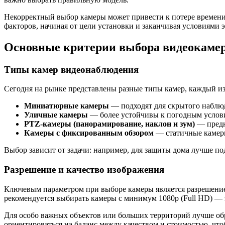
Некорректный выбор камеры может привести к потере времени и
факторов, начиная от цели установки и заканчивая условиями 
Основные критерии выбора видеокаме
Типы камер видеонаблюдения
Сегодня на рынке представлены разные типы камер, каждый из
Миниатюрные камеры
— подходят для скрытого наблюд
Уличные камеры
— более устойчивы к погодным услови
PTZ-камеры (панорамирование, наклон и зум)
— предн
Камеры с фиксированным обзором
— статичные камеры
Выбор зависит от задачи: например, для защиты дома лучше 
Разрешение и качество изображения
Ключевым параметром при выборе камеры является разрешение
рекомендуется выбирать камеры с минимум 1080p (Full HD) — э
Для особо важных объектов или больших территорий лучше обр
ориентироваться на баланс между качеством и стоимостью, чт