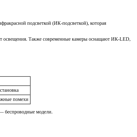
нфракрасной подсветкой (ИК-подсветкой), которая
 от освещения. Также современные камеры оснащают ИК-LED,
установка
можные помехи
 — беспроводные модели.