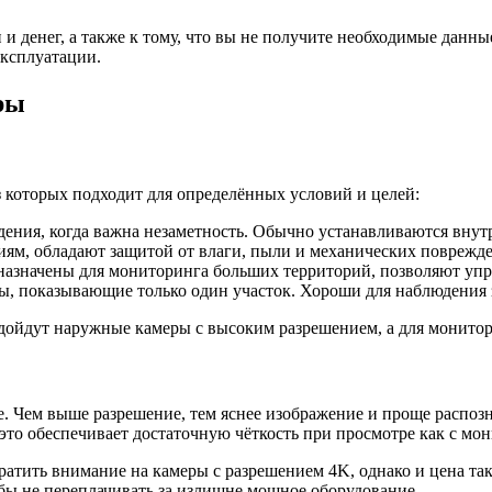
 денег, а также к тому, что вы не получите необходимые данны
эксплуатации.
ры
 которых подходит для определённых условий и целей:
ения, когда важна незаметность. Обычно устанавливаются внут
ям, обладают защитой от влаги, пыли и механических поврежде
азначены для мониторинга больших территорий, позволяют упра
, показывающие только один участок. Хороши для наблюдения 
подойдут наружные камеры с высоким разрешением, а для монит
. Чем выше разрешение, тем яснее изображение и проще распоз
то обеспечивает достаточную чёткость при просмотре как с мони
атить внимание на камеры с разрешением 4K, однако и цена та
обы не переплачивать за излишне мощное оборудование.