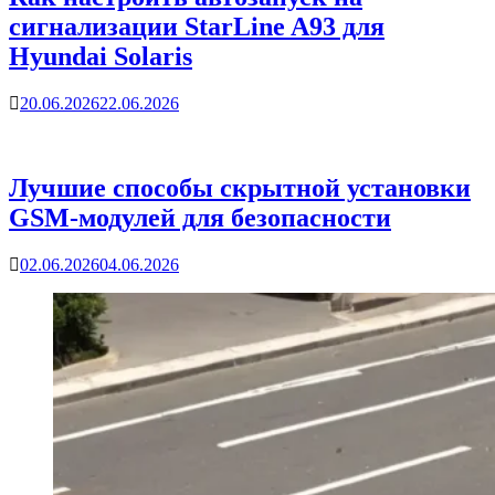
сигнализации StarLine A93 для
Hyundai Solaris
20.06.2026
22.06.2026
Лучшие способы скрытной установки
GSM-модулей для безопасности
02.06.2026
04.06.2026