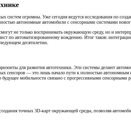
ехнике
ых систем огромны. Уже сегодня ведутся исследования по созда
олностью автономные автомобили с сенсорными системами нового
 смогут не только воспринимать окружающую среду, но и интерп
ст по автоматизированному вождению. Итог таков: интеграция 
следующем десятилетии.
изонты для развития автотехники. Эти системы делают автомоби
ых сенсоров — это лишь начало пути к полностью автономным 
то будущее мобильности связано с прогрессивными сенсорными 
создания точных 3D-карт окружающей среды, позволяя автомоби