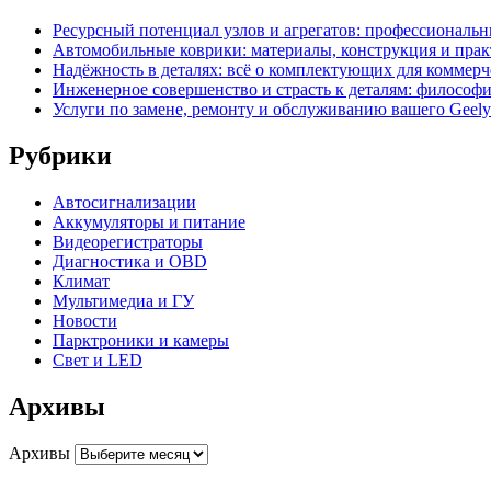
Ресурсный потенциал узлов и агрегатов: профессиональ
Автомобильные коврики: материалы, конструкция и прак
Надёжность в деталях: всё о комплектующих для коммерч
Инженерное совершенство и страсть к деталям: философи
Услуги по замене, ремонту и обслуживанию вашего Geel
Рубрики
Автосигнализации
Аккумуляторы и питание
Видеорегистраторы
Диагностика и OBD
Климат
Мультимедиа и ГУ
Новости
Парктроники и камеры
Свет и LED
Архивы
Архивы