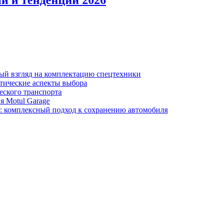
и и тенденции 2026
ный взгляд на комплектацию спецтехники
тические аспекты выбора
еского транспорта
я Motul Garage
y: комплексный подход к сохранению автомобиля