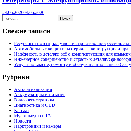
Генераторы с эко-функциями: инноваци
24.05.2026
04.06.2026
Свежие записи
Ресурсный потенциал узлов и агрегатов: профессиональ
Автомобильные коврики: материалы, конструкция и прак
Надёжность в деталях: всё о комплектующих для коммерч
Инженерное совершенство и страсть к деталям: философи
Услуги по замене, ремонту и обслуживанию вашего Geel
Рубрики
Автосигнализации
Аккумуляторы и питание
Видеорегистраторы
Диагностика и OBD
Климат
Мультимедиа и ГУ
Новости
Парктроники и камеры